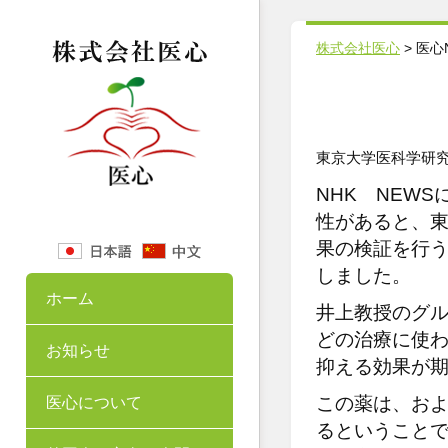
株式会社医心
>
医心
東京大学医科学研
NHK NEW
性があると、
果の検証を行
しました。
ホーム
井上教授のグ
どの治療に使
お知らせ
抑える効果が
この薬は、およ
医心について
るということ