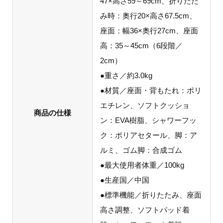
47×高さ59～69cm、折りたた
み時：奥行20×高さ67.5cm、
座面：幅36×奥行27cm、座面
高：35～45cm（6段階／
2cm）
●重さ／約3.0kg
●材質／座面・背もたれ：ポリ
エチレン、ソフトクッショ
商品の仕様
ン：EVA樹脂、シャワーフッ
ク：ポリアセタール、脚：ア
ルミ、ゴム脚：合成ゴム
●最大使用者体重／100kg
●生産国／中国
●標準機能／折りたたみ、座面
高さ調整、ソフトパッド着