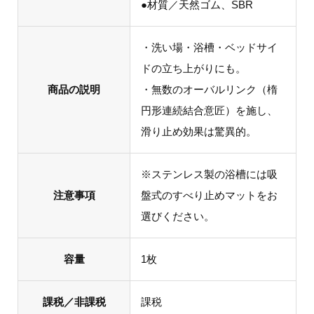
●材質／天然ゴム、SBR
・洗い場・浴槽・ベッドサイ
ドの立ち上がりにも。
商品の説明
・無数のオーバルリンク（楕
円形連続結合意匠）を施し、
滑り止め効果は驚異的。
※ステンレス製の浴槽には吸
注意事項
盤式のすべり止めマットをお
選びください。
容量
1枚
課税／非課税
課税