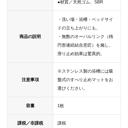
●材質／天然ゴム、SBR
・洗い場・浴槽・ベッドサイ
ドの立ち上がりにも。
商品の説明
・無数のオーバルリンク（楕
円形連続結合意匠）を施し、
滑り止め効果は驚異的。
※ステンレス製の浴槽には吸
注意事項
盤式のすべり止めマットをお
選びください。
容量
1枚
課税／非課税
課税