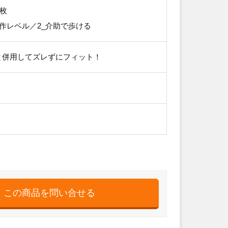
0枚
作レベル／2_介助で歩ける
と併用してズレずにフィット！