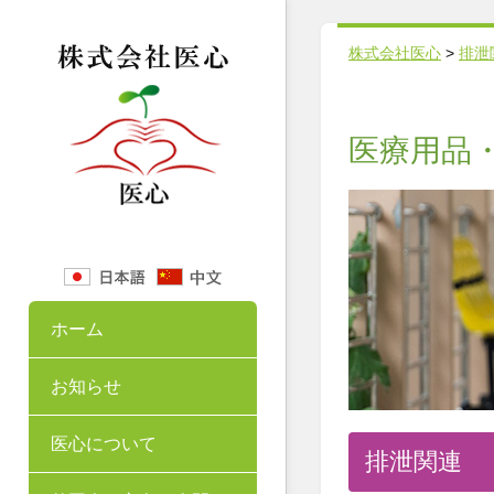
株式会社医心
>
排泄
医療用品
ホーム
お知らせ
医心について
排泄関連