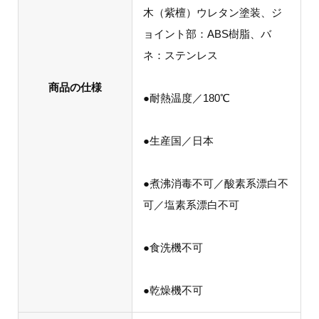
木（紫檀）ウレタン塗装、ジ
ョイント部：ABS樹脂、バ
ネ：ステンレス
商品の仕様
●耐熱温度／180℃
●生産国／日本
●煮沸消毒不可／酸素系漂白不
可／塩素系漂白不可
●食洗機不可
●乾燥機不可