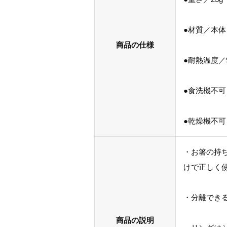
●材質／本体
商品の仕様
●耐熱温度／
●食洗機不可
●乾燥機不可
・お箸の持
けで正しく
・分離でき
商品の説明