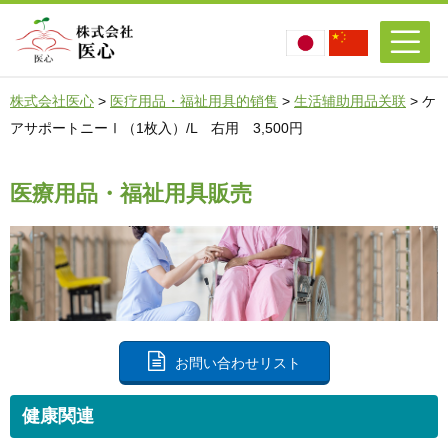
株式会社医心
>
医疗用品・福祉用具的销售
>
生活辅助用品关联
>
ケ
アサポートニーⅠ（1枚入）/L 右用 3,500円
医療用品・福祉用具販売
お問い合わせリスト
健康関連