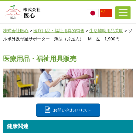
株式会社医心
>
医疗用品・福祉用具的销售
>
生活辅助用品关联
>
ソ
ルボ外反母趾サポーター 薄型（片足入） M 左 1,900円
医療用品・福祉用具販売
お問い合わせリスト
健康関連