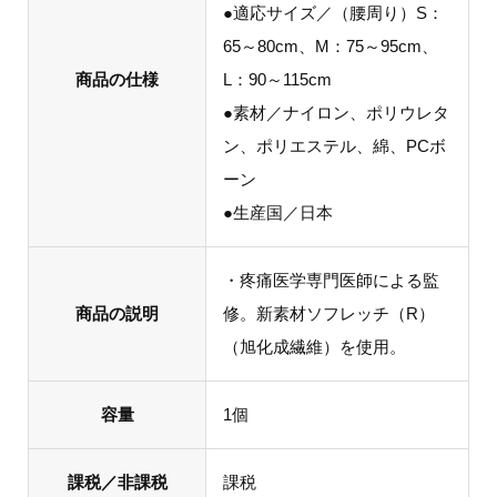
●適応サイズ／（腰周り）S：
65～80cm、M：75～95cm、
商品の仕様
L：90～115cm
●素材／ナイロン、ポリウレタ
ン、ポリエステル、綿、PCボ
ーン
●生産国／日本
・疼痛医学専門医師による監
商品の説明
修。新素材ソフレッチ（R）
（旭化成繊維）を使用。
容量
1個
課税／非課税
課税