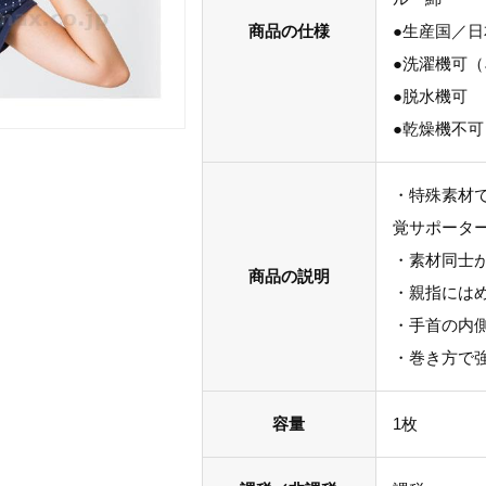
商品の仕様
●生産国／日
●洗濯機可（
●脱水機可
●乾燥機不可
・特殊素材
覚サポータ
・素材同士
商品の説明
・親指には
・手首の内
・巻き方で
容量
1枚