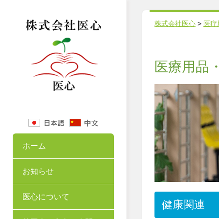
株式会社医心
>
医疗
医療用品
ホーム
お知らせ
医心について
健康関連