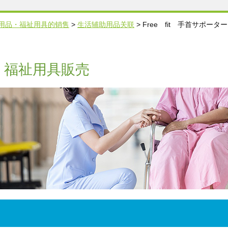
用品・福祉用具的销售
>
生活辅助用品关联
>
Free fit 手首サポータ
・福祉用具販売