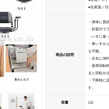
●生産国／日
・身体に負
・肘置付で
・いすに座っ
・車いすか
も可能。
商品の説明
・左右に36
・座席回転
ると回転が
・下降時に
す。
容量
1台