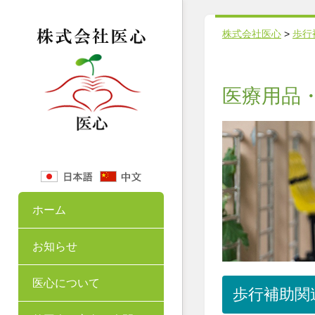
株式会社医心
>
歩行
医療用品
ホーム
お知らせ
医心について
歩行補助関