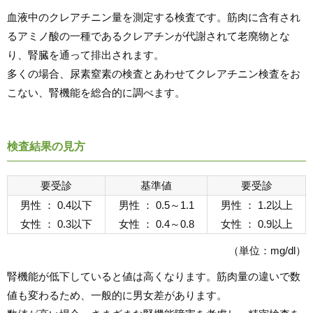
血液中のクレアチニン量を測定する検査です。筋肉に含有され
るアミノ酸の一種であるクレアチンが代謝されて老廃物とな
り、腎臓を通って排出されます。
多くの場合、尿素窒素の検査とあわせてクレアチニン検査をお
こない、腎機能を総合的に調べます。
検査結果の見方
要受診
基準値
要受診
男性 ： 0.4以下
男性 ： 0.5～1.1
男性 ： 1.2以上
女性 ： 0.3以下
女性 ： 0.4～0.8
女性 ： 0.9以上
（単位：mg/dl）
腎機能が低下していると値は高くなります。筋肉量の違いで数
値も変わるため、一般的に男女差があります。