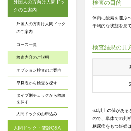
外国人の方向け人間ドッ
検査の目的
クのご案内
体内に酸素を運ぶ
外国人の方向け人間ドック
平均的な状態を見
のご案内
コース一覧
検査結果の見
検査内容のご説明
オプション検査のご案内
早見表から検査を探す
タイプ別チェックから検診
を探す
6.0以上の値があ
人間ドックのお申込み
ので、単体での判
糖尿病をもつ妊婦
人間ドック・健診Q&A