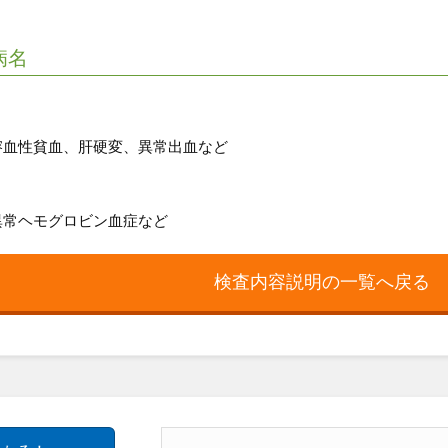
病名
溶血性貧血、肝硬変、異常出血など
異常ヘモグロビン血症など
検査内容説明の一覧へ戻る