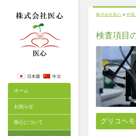
株式会社医心
>
外国
検査項目
ホーム
お知らせ
グリコヘモ
医心について