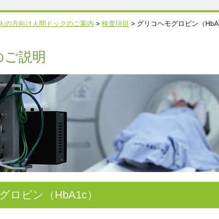
人の方向け人間ドックのご案内
>
検査項目
>
グリコヘモグロビン（HbA
のご説明
グロビン（HbA1c）