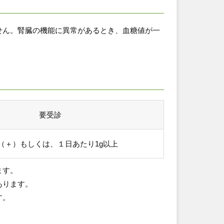
せん。腎臓の機能に異常があるとき、血糖値が一
要受診
（＋）もしくは、１日あたり1g以上
ます。
あります。
す。