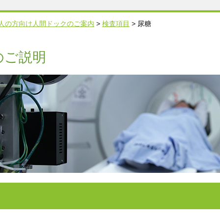
人の方向け人間ドックのご案内
>
検査項目
>
尿糖
のご説明