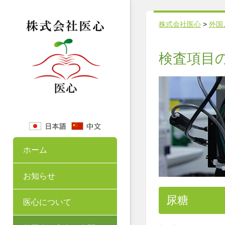
株式会社医心
>
外国
検査項目
ホーム
お知らせ
尿糖
医心について