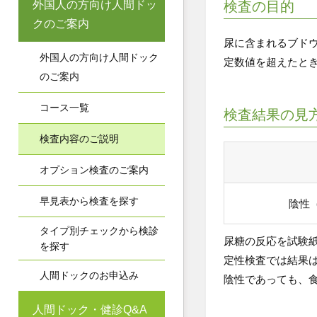
外国人の方向け人間ドッ
検査の目的
クのご案内
尿に含まれるブド
外国人の方向け人間ドック
定数値を超えたと
のご案内
コース一覧
検査結果の見
検査内容のご説明
オプション検査のご案内
早見表から検査を探す
陰性
タイプ別チェックから検診
尿糖の反応を試験
を探す
定性検査では結果
人間ドックのお申込み
陰性であっても、
人間ドック・健診Q&A