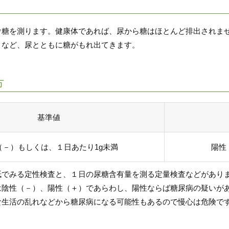
ウ糖を測ります。健康体であれば、尿から糖はほとんど排出されま
きなど、尿とともに糖がもれ出てきます。
方
基準値
（－）もしくは、１日あたり1g未満
陽性
紙でみる定性検査と、１日の尿糖含有量を測る定量検査などがあり
は陰性（－）、陽性（＋）であらわし、陽性ならば糖尿病の疑いが
食生活の乱れなどから糖尿病になる可能性もあるので慢心は危険で