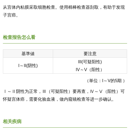
从宫体内粘膜采取细胞检查。使用棉棒检查器刮取，有助于发现
子宫癌。
检查报告怎么看
基準値
要注意
III(可疑阳性)
I～II(阴性)
IV～V（阳性）
（単位：I～V的5期 ）
Ⅰ～Ⅱ阴性为正常，Ⅲ（可疑阳性）要再查，Ⅳ～Ⅴ（阳性）可
怀疑宫体癌，需要化验血液，做内窥镜检查等进一步确认。
相关疾病