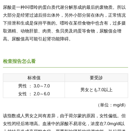
尿酸是一种叫嘌呤的蛋白质代谢分解形成的最后的废物质。所以
大部分是经肾过滤后排出体外，另外小部分留在体内，正常情况
下排泄和生成是保持平衡的。嘌呤在某些食物中也含有，过多摄
取酒精、动物肝脏、肉类、鱼贝类及鸡蛋等食物，尿酸值会增
高。尿酸值高可能引起肾功能障碍。
检查报告怎么看
标准值
要受診
男性 ： 3.0～7.0
男女とも7.0以上
女性 ： 2.0～6.0
（単位：mg/dl）
该指数成人男女之间有差异，由于荷尔蒙的原因，女性偏低。但
女性闭经后将增高。血液中的尿酸不易溶化，浓度在7.0mg/dl以