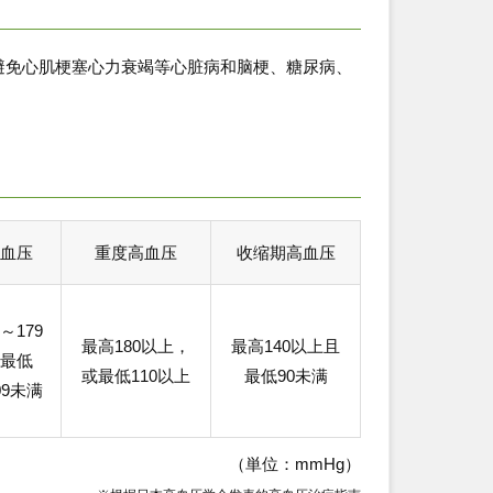
避免心肌梗塞心力衰竭等心脏病和脑梗、糖尿病、
血压
重度高血压
收缩期高血压
～179
最高180以上，
最高140以上且
最低
或最低110以上
最低90未满
09未满
（単位：mmHg）