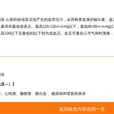
的泵-心脏的收缩及压缩产生的血管压力，从而检查血液的输出量。血
最高和最低值表示。最高120-130ｍｍHg以下，最低80-85ｍｍ
高100以下且最低60以下则为低血压。血压尽量在心平气和时测量
调等
血压～）】
、心绞痛、脑梗塞、脑出血 、糖尿病和肾脏疾病等
返回检查内容说明一览