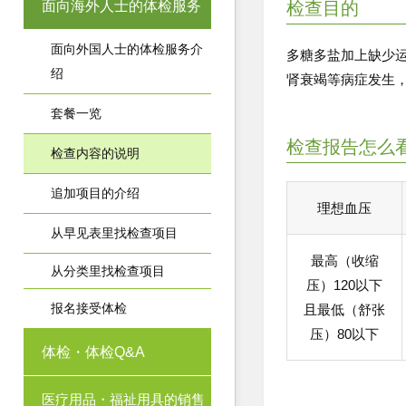
面向海外人士的体检服务
检查目的
面向外国人士的体检服务介
多糖多盐加上缺少
绍
肾衰竭等病症发生
套餐一览
检查报告怎么
检查内容的说明
追加项目的介绍
理想血压
从早见表里找检查项目
最高（收缩
从分类里找检查项目
压）120以下
报名接受体检
且最低（舒张
压）80以下
体检・体检Q&A
医疗用品・福祉用具的销售