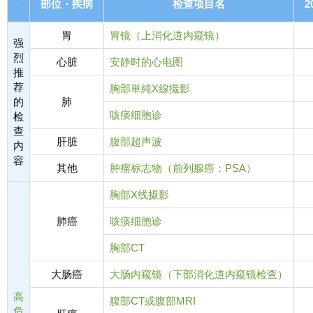
部位・疾病
检查项目名
2
胃
胃镜（上消化道内窥镜）
强
烈
心脏
安静时的心电图
推
荐
胸部単純X線撮影
的
肺
咳痰细胞诊
检
查
肝脏
腹部超声波
内
容
其他
肿瘤标志物（前列腺癌：PSA）
胸部X线摄影
肺癌
咳痰细胞诊
胸部CT
大肠癌
大肠内窥镜（下部消化道内窥镜检查）
高
腹部CT或腹部MRI
危