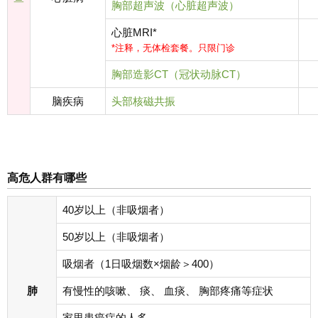
胸部超声波（心脏超声波）
心脏MRI*
*注释，无体检套餐。只限门诊
胸部造影CT（冠状动脉CT）
脑疾病
头部核磁共振
高危人群有哪些
40岁以上（非吸烟者）
50岁以上（非吸烟者）
吸烟者（1日吸烟数×烟龄＞400）
肺
有慢性的咳嗽、 痰、 血痰、 胸部疼痛等症状
家里患癌症的人多