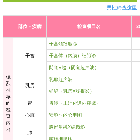
男性请查这里
部位・疾病
检查项目名
2
子宫颈细胞诊
子宮
子宫体（内膜）细胞诊
阴道B超（阴道超声波）
强
乳腺超声波
烈
乳房
推
钼钯（乳房X线摄影）
荐
的
胃
胃镜（上消化道内窥镜）
检
心脏
安静时的心电图
查
内
胸部単純X線撮影
容
肺
咳痰细胞诊