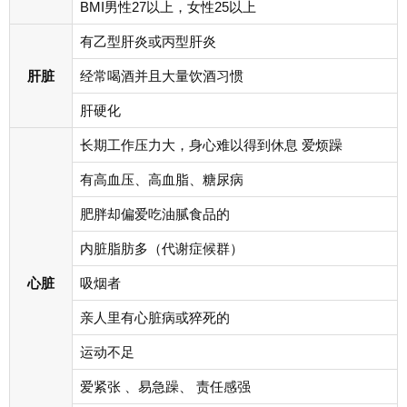
BMI男性27以上，女性25以上
有乙型肝炎或丙型肝炎
肝脏
经常喝酒并且大量饮酒习惯
肝硬化
长期工作压力大，身心难以得到休息 爱烦躁
有高血压、高血脂、糖尿病
肥胖却偏爱吃油腻食品的
内脏脂肪多（代谢症候群）
心脏
吸烟者
亲人里有心脏病或猝死的
运动不足
爱紧张 、易急躁、 责任感强