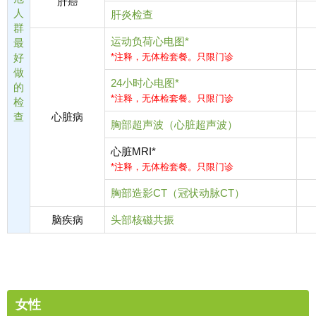
肝癌
人
肝炎检查
群
运动负荷心电图*
最
好
*注释，无体检套餐。只限门诊
做
24小时心电图*
的
*注释，无体检套餐。只限门诊
检
查
心脏病
胸部超声波（心脏超声波）
心脏MRI*
*注释，无体检套餐。只限门诊
胸部造影CT（冠状动脉CT）
脑疾病
头部核磁共振
女性