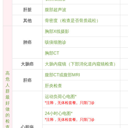
肝脏
腹部超声波
其他
骨密度（检查是否骨质疏松）
胸部X线摄影
肺癌
咳痰细胞诊
胸部CT
大肠癌
大肠内窥镜（下部消化道内窥镜检查）
高
腹部CT或腹部MRI
危
肝癌
人
肝炎检查
群
运动负荷心电图*
最
好
*注释，无体检套餐。只限门诊
做
24小时心电图*
的
*注释，无体检套餐。只限门诊
检
查
心脏病